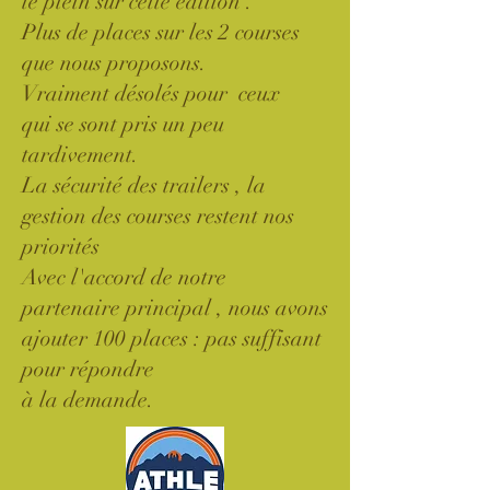
le plein sur cette édition .
Plus de places sur les 2 courses
que nous proposons.
Vraiment désolés pour ceux
qui se sont pris un peu
tardivement.
La sécurité des trailers , la
gestion des courses restent nos
priorités
Avec l'accord de notre
partenaire principal , nous avons
ajouter 100 places : pas suffisant
pour répondre
à la demande.