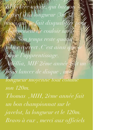
BEF 1ére année, qui bat son
record à la longueur (3m 32)
mais qui se fait disqualifier pour
changement de couloir sur le
50m.Son temps reste quand
même correct .C'est ainsi que se
passe l'apprentissage.
Adéllia, MIF 2éme année fait un
beau lancer de disque , une
longueur moyenne tout comme
son 120m.
Thomas ,MIH, 2ème année fait
un bon championnat sur le
javelot, la longueur et le 120m.
Bravo à eux , merci aux officiels