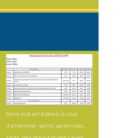
Notre club est d'abord un club
d'athlétisme : sprint, sprint haies,
sauts vers le haut et vers l’avant,