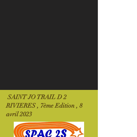
SAINT JO TRAIL D 2
RIVIERES , 7ème Edition , 8
avril 2023