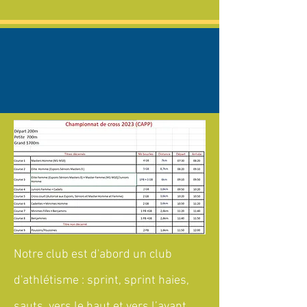
Notre club est d'abord un club
d'athlétisme : sprint, sprint haies,
sauts vers le haut et vers l’avant,