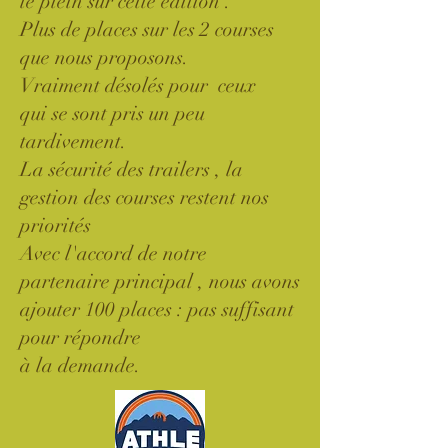
le plein sur cette édition .
Plus de places sur les 2 courses
que nous proposons.
Vraiment désolés pour ceux
qui se sont pris un peu
tardivement.
La sécurité des trailers , la
gestion des courses restent nos
priorités
Avec l'accord de notre
partenaire principal , nous avons
ajouter 100 places : pas suffisant
pour répondre
à la demande.