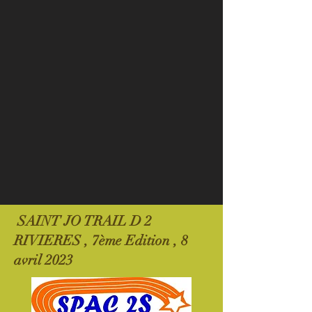
SAINT JO TRAIL D 2
RIVIERES , 7ème Edition , 8
avril 2023