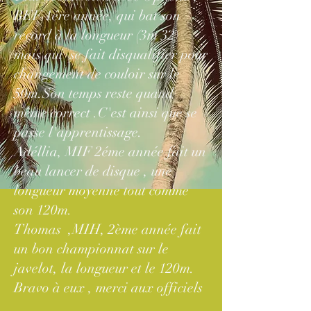
BEF 1ére année, qui bat son
record à la longueur (3m 32)
mais qui se fait disqualifier pour
changement de couloir sur le
50m.Son temps reste quand
même correct .C'est ainsi que se
passe l'apprentissage.
Adéllia, MIF 2éme année fait un
beau lancer de disque , une
longueur moyenne tout comme
son 120m.
Thomas ,MIH, 2ème année fait
un bon championnat sur le
javelot, la longueur et le 120m.
Bravo à eux , merci aux officiels